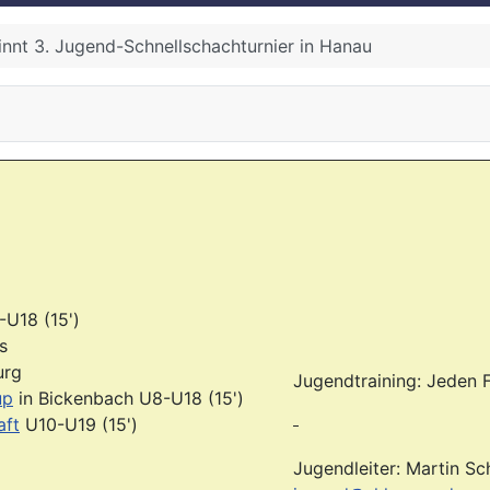
nnt 3. Jugend-Schnellschachturnier in Hanau
-U18 (15')
s
urg
Jugendtraining: Jeden F
up
in Bickenbach U8-U18 (15')
aft
U10-U19 (15')
Jugendleiter: Martin Sc