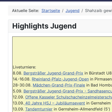
Aktuelle Seite:
Startseite
Jugend
Shahzaib gewi
Highlights Jugend
Liveturniere:
8.08.
Bergsträßer Jugend-Grand-Prix
in Bürstadt U8
14.-16.08.
Rheinland-Pfalz-Jugend-Open
in Pirmasen
28-30.08.
Mädchen-Grand-Prix-Finale
in Bad Homb
5.09.
Bergsträßer Jugend-Grand-Prix - Sandhasenc
12.09.
Offene Kasseler Schulschacheinzelmeistersch
13.09.
40 Jahre HSJ – Jubiläumsevent
in Gernsheim
13.09.
Tandemturnier
in Gernsheim-Allmendfeld (5')