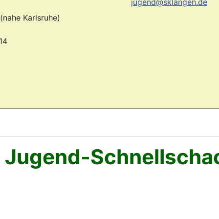
jugend@sklangen.de
(nahe Karlsruhe)
14
. Jugend-Schnellschac