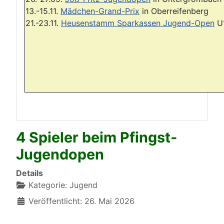
13.-15.11.
Mädchen-Grand-Prix
in Oberreifenberg
21.-23.11.
Heusenstamm Sparkassen Jugend-Open
U
4 Spieler beim Pfingst-
Jugendopen
Details
Kategorie:
Jugend
Veröffentlicht: 26. Mai 2026