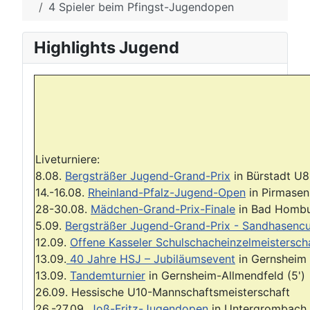
4 Spieler beim Pfingst-Jugendopen
Highlights Jugend
Liveturniere:
8.08.
Bergsträßer Jugend-Grand-Prix
in Bürstadt U8
14.-16.08.
Rheinland-Pfalz-Jugend-Open
in Pirmasen
28-30.08.
Mädchen-Grand-Prix-Finale
in Bad Homb
5.09.
Bergsträßer Jugend-Grand-Prix - Sandhasenc
12.09.
Offene Kasseler Schulschacheinzelmeistersch
13.09.
40 Jahre HSJ – Jubiläumsevent
in Gernsheim
13.09.
Tandemturnier
in Gernsheim-Allmendfeld (5')
26.09. Hessische U10-Mannschaftsmeisterschaft
26.-27.09.
Joß-Fritz-Jugendopen
in Untergrombach 