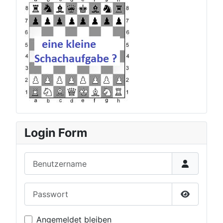
zur aktuellen Schachauf
Login Form
Benutzername
Passwort
Passwort 
Angemeldet bleiben