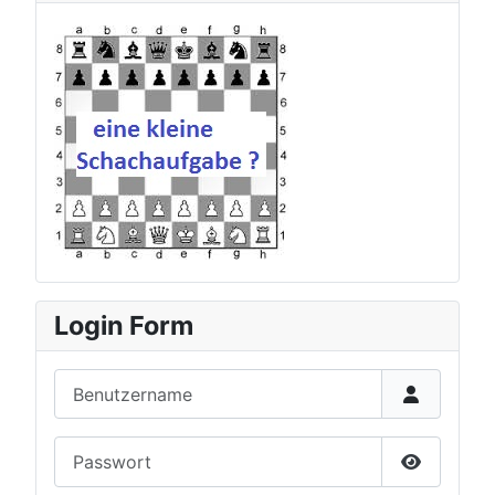
zur aktuellen Schachauf
Login Form
Benutzername
Passwort
Passwort 